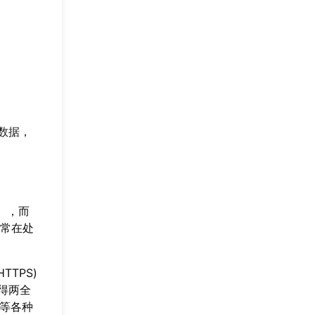
 数据
，
），而
常在处
TPS)
得两全
 等各种