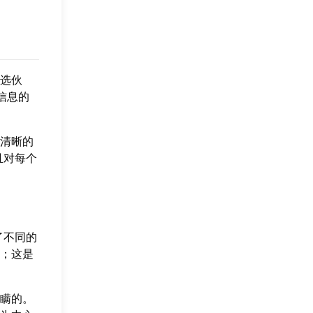
选伙
信息的
清晰的
且对每个
了不同的
；这是
瞒的。