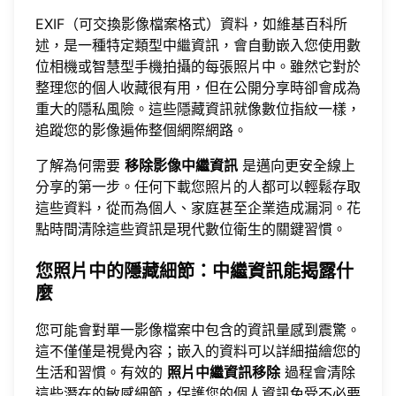
EXIF（可交換影像檔案格式）資料，如維基百科所
述，是一種特定類型中繼資訊，會自動嵌入您使用數
位相機或智慧型手機拍攝的每張照片中。雖然它對於
整理您的個人收藏很有用，但在公開分享時卻會成為
重大的隱私風險。這些隱藏資訊就像數位指紋一樣，
追蹤您的影像遍佈整個網際網路。
了解為何需要
移除影像中繼資訊
是邁向更安全線上
分享的第一步。任何下載您照片的人都可以輕鬆存取
這些資料，從而為個人、家庭甚至企業造成漏洞。花
點時間清除這些資訊是現代數位衛生的關鍵習慣。
您照片中的隱藏細節：中繼資訊能揭露什
麼
您可能會對單一影像檔案中包含的資訊量感到震驚。
這不僅僅是視覺內容；嵌入的資料可以詳細描繪您的
生活和習慣。有效的
照片中繼資訊移除
過程會清除
這些潛在的敏感細節，保護您的個人資訊免受不必要