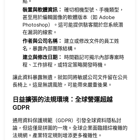
點。
裝置與軟體資訊：
確切相機型號、手機類型，
甚至用於編輯圖像的軟體版本（如 Adobe
Photoshop）。這可能提供駭客關於您系統潛
在漏洞的線索。
作者與公司名稱：
建立或修改文件的員工姓
名，暴露內部團隊結構。
建立與修改日期：
時間戳記可揭示內部專案時
程、工作排程，或特定策略開發時機。
讓此資料暴露無遺，就如同將敏感公司文件留在公共
長椅上。這是無謂風險，可能帶來嚴重後果。
日益擴張的法規環境：全球營運超越
GDPR
通用資料保護規範（GDPR）引發全球資料隱私討
論，但這僅是拼圖的一塊。全球企業面臨錯綜複雜的
法規網。產業特定規則增添更多複雜性。