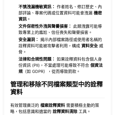
不慎洩漏機敏資訊：
作者姓名、修訂歷史、內
部評論、專案代碼或位置資料可能會洩漏
機密
資訊
。
文件保密性外洩與聲譽損害：
此類洩露可能導
致專業上的尷尬、信任喪失和聲譽損害。
安全漏洞：
揭示內部檔案路徑或使用者名稱的
詮釋資料可能被攻擊者利用，構成
資料安全
威
脅。
法律和合規性問題：
如果詮釋資料包含個人身
份資訊 (PII)，不當處理可能導致不符合
個資法
規
（如 GDPR），從而導致罰款。
管理和移除不同檔案類型中的詮釋
資料
有效管理廣泛的
檔案詮釋資料
需要積極主動的策
略，包括意識和適當的
詮釋資料清除
工具。