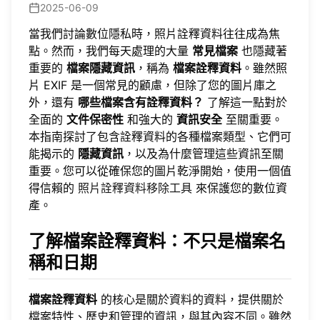
2025-06-09
當我們討論數位隱私時，照片詮釋資料往往成為焦
點。然而，我們每天處理的大量
常見檔案
也隱藏著
重要的
檔案隱藏資訊
，稱為
檔案詮釋資料
。雖然照
片 EXIF 是一個常見的顧慮，但除了您的圖片庫之
外，還有
哪些檔案含有詮釋資料？
了解這一點對於
全面的
文件保密性
和強大的
資訊安全
至關重要。
本指南探討了包含詮釋資料的各種檔案類型、它們可
能揭示的
隱藏資訊
，以及為什麼管理這些資訊至關
重要。您可以從確保您的圖片乾淨開始，使用一個值
得信賴的
照片詮釋資料移除工具
來保護您的數位資
產。
了解檔案詮釋資料：不只是檔案名
稱和日期
檔案詮釋資料
的核心是關於資料的資料，提供關於
檔案特性、歷史和管理的資訊，與其內容不同。雖然