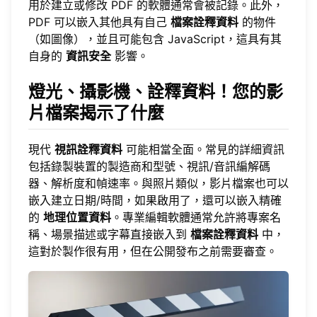
用於建立或修改 PDF 的軟體通常會被記錄。此外，
PDF 可以嵌入其他具有自己
檔案詮釋資料
的物件
（如圖像），並且可能包含 JavaScript，這具有其
自身的
資訊安全
影響。
燈光、攝影機、詮釋資料！您的影
片檔案揭示了什麼
現代
視訊詮釋資料
可能相當全面。常見的詳細資訊
包括錄製裝置的製造商和型號、視訊/音訊編解碼
器、解析度和幀速率。與照片類似，影片檔案也可以
嵌入建立日期/時間，如果啟用了，還可以嵌入精確
的
地理位置資料
。專業編輯軟體通常允許將專案名
稱、場景描述或字幕直接嵌入到
檔案詮釋資料
中，
這對於製作很有用，但在公開發布之前需要審查。