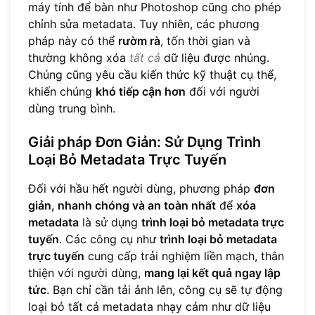
máy tính để bàn như Photoshop cũng cho phép
chỉnh sửa metadata. Tuy nhiên, các phương
pháp này có thể
rườm rà
, tốn thời gian và
thường không xóa
tất cả
dữ liệu được nhúng.
Chúng cũng yêu cầu kiến thức kỹ thuật cụ thể,
khiến chúng
khó tiếp cận hơn
đối với người
dùng trung bình.
Giải pháp Đơn Giản: Sử Dụng Trình
Loại Bỏ Metadata Trực Tuyến
Đối với hầu hết người dùng, phương pháp
đơn
giản, nhanh chóng và an toàn nhất
để
xóa
metadata
là sử dụng
trình loại bỏ metadata trực
tuyến
. Các công cụ như
trình loại bỏ metadata
trực tuyến
cung cấp trải nghiệm liền mạch, thân
thiện với người dùng,
mang lại kết quả ngay lập
tức
. Bạn chỉ cần tải ảnh lên, công cụ sẽ tự động
loại bỏ tất cả metadata nhạy cảm như dữ liệu