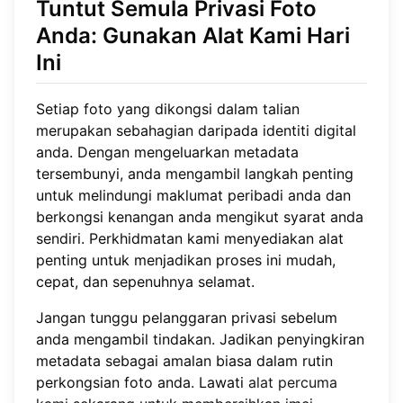
Tuntut Semula Privasi Foto
Anda: Gunakan Alat Kami Hari
Ini
Setiap foto yang dikongsi dalam talian
merupakan sebahagian daripada identiti digital
anda. Dengan mengeluarkan metadata
tersembunyi, anda mengambil langkah penting
untuk melindungi maklumat peribadi anda dan
berkongsi kenangan anda mengikut syarat anda
sendiri. Perkhidmatan kami menyediakan alat
penting untuk menjadikan proses ini mudah,
cepat, dan sepenuhnya selamat.
Jangan tunggu pelanggaran privasi sebelum
anda mengambil tindakan. Jadikan penyingkiran
metadata sebagai amalan biasa dalam rutin
perkongsian foto anda. Lawati
alat percuma