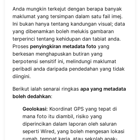
Anda mungkin terkejut dengan berapa banyak
maklumat yang tersimpan dalam satu fail imej.
Ini bukan hanya tentang kandungan visual; data
yang dibenamkan boleh melukis gambaran
terperinci tentang kehidupan dan tabiat anda.
Proses
penyingkiran metadata foto
yang
berkesan menghapuskan butiran yang
berpotensi sensitif ini, melindungi maklumat
peribadi anda daripada pendedahan yang tidak
diingini.
Berikut ialah senarai ringkas
apa yang metadata
boleh dedahkan
:
Geolokasi:
Koordinat GPS yang tepat di
mana foto itu diambil, risiko yang
diperincikan dalam laporan oleh saluran
seperti Wired, yang boleh mengesan lokasi
rumah, tempat kerja, atau sekolah anak-