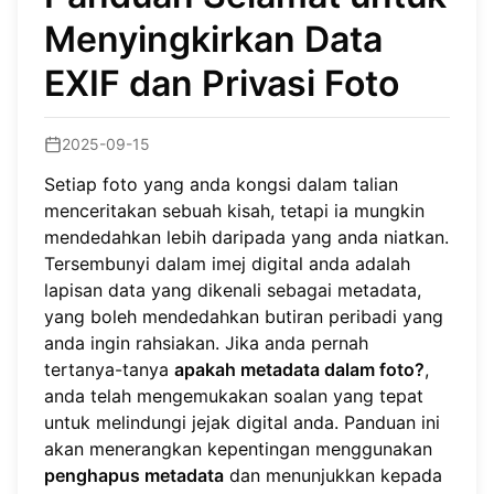
Menyingkirkan Data
EXIF dan Privasi Foto
2025-09-15
Setiap foto yang anda kongsi dalam talian
menceritakan sebuah kisah, tetapi ia mungkin
mendedahkan lebih daripada yang anda niatkan.
Tersembunyi dalam imej digital anda adalah
lapisan data yang dikenali sebagai metadata,
yang boleh mendedahkan butiran peribadi yang
anda ingin rahsiakan. Jika anda pernah
tertanya-tanya
apakah metadata dalam foto?
,
anda telah mengemukakan soalan yang tepat
untuk melindungi jejak digital anda. Panduan ini
akan menerangkan kepentingan menggunakan
penghapus metadata
dan menunjukkan kepada