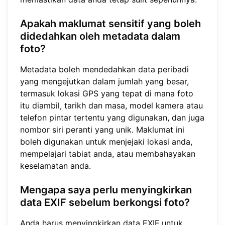
Apakah maklumat sensitif yang boleh
didedahkan oleh metadata dalam
foto?
Metadata boleh mendedahkan data peribadi
yang mengejutkan dalam jumlah yang besar,
termasuk lokasi GPS yang tepat di mana foto
itu diambil, tarikh dan masa, model kamera atau
telefon pintar tertentu yang digunakan, dan juga
nombor siri peranti yang unik. Maklumat ini
boleh digunakan untuk menjejaki lokasi anda,
mempelajari tabiat anda, atau membahayakan
keselamatan anda.
Mengapa saya perlu menyingkirkan
data EXIF sebelum berkongsi foto?
Anda harus menyingkirkan data EXIF untuk