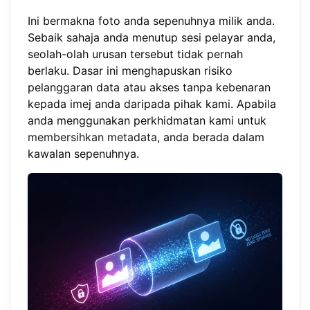
Ini bermakna foto anda sepenuhnya milik anda.
Sebaik sahaja anda menutup sesi pelayar anda,
seolah-olah urusan tersebut tidak pernah
berlaku. Dasar ini menghapuskan risiko
pelanggaran data atau akses tanpa kebenaran
kepada imej anda daripada pihak kami. Apabila
anda menggunakan perkhidmatan kami untuk
membersihkan metadata
, anda berada dalam
kawalan sepenuhnya.