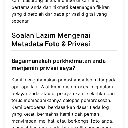
kami
sekarang untuk membersihkan imej
pertama anda dan nikmati ketenangan fikiran
yang diperoleh daripada privasi digital yang
sebenar.
Soalan Lazim Mengenai
Metadata Foto & Privasi
Bagaimanakah perkhidmatan anda
menjamin privasi saya?
Kami mengutamakan privasi anda lebih daripada
apa-apa lagi. Alat kami memproses imej dalam
pelayar anda atau di pelayan kami seketika dan
terus memadamkannya selepas pemprosesan.
Kami beroperasi berdasarkan dasar tiada log
yang ketat, bermakna kami tidak pernah
menyimpan, melihat, atau berkongsi foto anda,
memastikan data anda tetap sulit sepenuhnya.