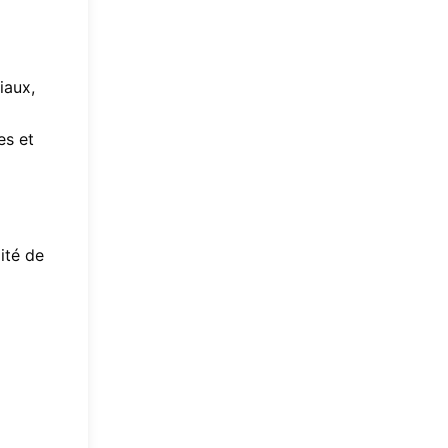
iaux,
es et
ité de