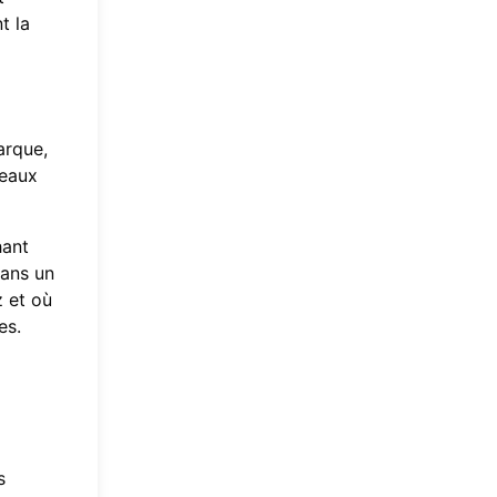
t la
arque,
seaux
hant
dans un
z et où
es.
s