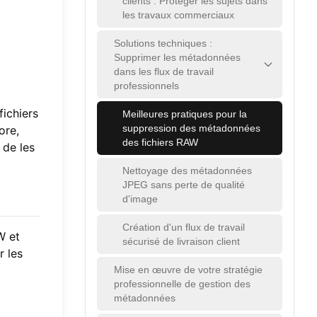
clients : Protéger les sujets dans
les travaux commerciaux
Solutions techniques :
Supprimer les métadonnées
dans les flux de travail
professionnels
ichiers
Meilleures pratiques pour la
suppression des métadonnées
ore,
des fichiers RAW
 de les
Nettoyage des métadonnées
JPEG sans perte de qualité
d'image
Création d'un flux de travail
W et
sécurisé de livraison client
r les
Mise en œuvre de votre stratégie
professionnelle de gestion des
métadonnées