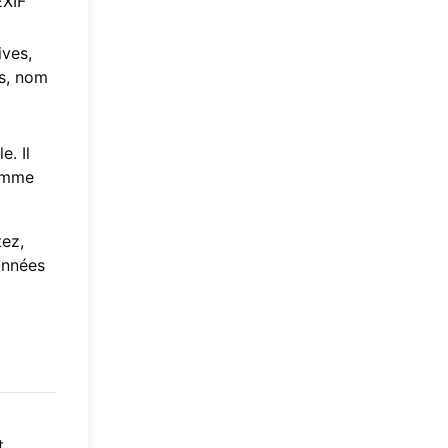
EXIF
ives,
és, nom
. Il
comme
tez,
onnées
t