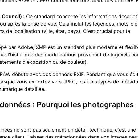
 fichiers RAW et JPEG contiennent tous deux des données 
 Council) :
Ce standard concerne les informations descript
u après la prise de vue. Cela inclut les légendes, mots-cl
 de localisation (ville, état, pays). C'est crucial pour le
é par Adobe, XMP est un standard plus moderne et flexible
que l'historique des modifications provenant de logiciels 
stements d'exposition ou de couleur).
ier RAW débute avec des données EXIF. Pendant que vous édi
orsque vous exportez vers JPEG, les trois types de métad
umérique détaillée.
adonnées : Pourquoi les photographes
nées ne sont pas seulement un détail technique, c'est une
fiance client. Laisser des métadonnées dans vos images peu