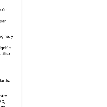
sée.
 par
igine, y
gnifie
tilisé
dards.
otre
SO,