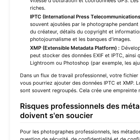
vitesse d'obturation et coordonnées GPS. Les
riches.
IPTC (International Press Telecommunications
souvent ajoutées par le photographe pendant o
du créateur, détails du copyright et informations
photojournalisme et les banques d'images.
XMP (Extensible Metadata Platform) :
Développ
peut stocker des données EXIF et IPTC, ainsi 
Lightroom ou Photoshop (par exemple, les aju
Dans un flux de travail professionnel, votre fich
vous pourriez ajouter des données IPTC et XMP. L
sont souvent regroupés. Cela crée une empreinte n
Risques professionnels des mét
doivent s'en soucier
Pour les photographes professionnels, les métadon
question de sécurité, de confidentialité et de con