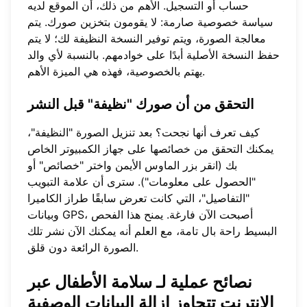
حساب أو التسجيل. الأهم من ذلك، أن الموقع لديه
سياسة خصوصية صارمة: لا يقومون بتخزين صورك. يتم
معالجة الصورة، ويتم توفير النسخة النظيفة لك؛ لا يتم
حفظ النسخة الأصلية أبدًا على خوادمهم. بالنسبة لأي والد
يهتم بالخصوصية، فهذه هي الميزة الأهم.
التحقق من أن صورك "
نظيفة" قبل النشر
كيف تعرف أنها نجحت؟ بعد تنزيل الصورة "النظيفة"،
يمكنك التحقق من خصائصها على جهاز الكمبيوتر الخاص
بك (انقر بزر الماوس الأيمن واختر "خصائص" أو
"الحصول على معلومات"). سترى أن علامة التبويب
"التفاصيل"، التي كانت تعرض سابقًا طراز الكاميرا
وبيانات GPS، أصبحت الآن فارغة. يمنح هذا الفحص
البسيط راحة بال تامة، مع العلم أنه يمكنك الآن نشر تلك
الصورة الرائعة دون قلق.
نصائح عملية لـ
سلامة الأطفال عبر
الإنترنت
تتجاوز إزالة البيانات الوصفية