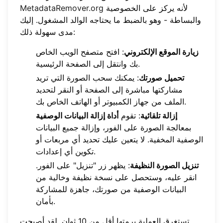
لأنه يركز على الخصوصية
MetadataRemover.org
والبساطة - وهو بالضبط ما يحتاجه الوالد المشغول. إليك
مدى سهولة ذلك:
زيارة الموقع الإلكتروني
: افتح متصفح الويب الخاص
بك وانتقل إلى الصفحة الرئيسية.
تحميل صورتك
: يمكنك سحب الصورة التي تريد
مشاركتها مباشرة إلى الصفحة أو النقر لتحديد
الملف من جهاز الكمبيوتر أو الهاتف الخاص بك.
إزالة تلقائية
: تقوم
أداة إزالة البيانات الوصفية
بمعالجة الصورة على الفور، وإزالة جميع البيانات
الوصفية المخفية. لا يتعين عليك تحديد أي مربعات أو
تكوين أي إعدادات.
تنزيل الصورة النظيفة
: يظهر زر "تنزيل" على الفور.
انقر عليه، وستحصل على نسخة نظيفة وخالية من
البيانات الوصفية من صورتك، جاهزة للمشاركة
بأمان.
تستغرق العملية برمتها أقل من 10 ثوانٍ. لقد أصبحت