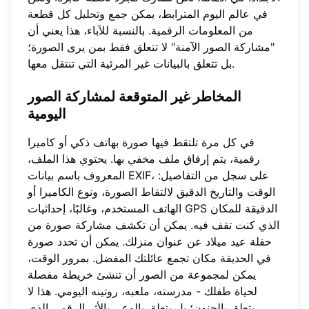
في عالم اليوم المترابط، يمكن جمع وتحليل كل قطعة
من المعلومات الرقمية. بالنسبة للآباء، هذا يعني أن
"مشاركة الصور الآمنة" لا تتعلق فقط بمن يرى الصورة؛
بل تتعلق بالبيانات غير المرئية التي تنتقل معها.
المخاطر غير المتوقعة
لمشاركة الصور
اليومية
في كل مرة تلتقط فيها صورة بهاتف ذكي أو كاميرا
رقمية، يتم إرفاق ملف مخفي بها. يحتوي هذا الملف،
المعروف باسم بيانات EXIF، على سجل من التفاصيل:
الوقت والتاريخ الدقيق لالتقاط الصورة، ونوع الكاميرا أو
الهاتف المستخدم، وغالبًا، إحداثيات GPS الدقيقة للمكان
الذي كنت تقف فيه. يمكن أن تكشف مشاركة صورة من
حفلة عيد ميلاد عن عنوان منزلك. يمكن أن تحدد صورة
في الحديقة مكان تجمع عائلتك المفضل. بمرور الوقت،
يمكن لمجموعة من الصور أن تنشئ خريطة مفصلة
لحياة طفلك - مدرسته، ملعبه، روتينه اليومي. هذا لا
يتعلق بالجنون؛ بل يتعلق بالوعي بالأثر الرقمي الذي