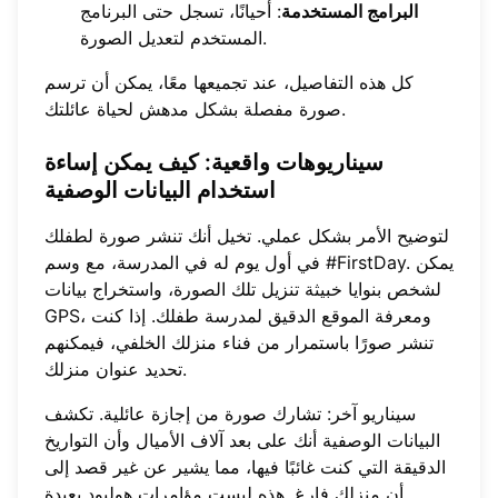
البرامج المستخدمة
: أحيانًا، تسجل حتى البرنامج
المستخدم لتعديل الصورة.
كل هذه التفاصيل، عند تجميعها معًا، يمكن أن ترسم
صورة مفصلة بشكل مدهش لحياة عائلتك.
سيناريوهات واقعية
: كيف يمكن إساءة
استخدام البيانات الوصفية
لتوضيح الأمر بشكل عملي. تخيل أنك تنشر صورة لطفلك
في أول يوم له في المدرسة، مع وسم #FirstDay. يمكن
لشخص بنوايا خبيثة تنزيل تلك الصورة، واستخراج بيانات
GPS، ومعرفة الموقع الدقيق لمدرسة طفلك. إذا كنت
تنشر صورًا باستمرار من فناء منزلك الخلفي، فيمكنهم
تحديد عنوان منزلك.
سيناريو آخر: تشارك صورة من إجازة عائلية. تكشف
البيانات الوصفية أنك على بعد آلاف الأميال وأن التواريخ
الدقيقة التي كنت غائبًا فيها، مما يشير عن غير قصد إلى
أن منزلك فارغ. هذه ليست مؤامرات هوليود بعيدة