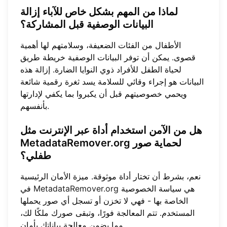
لماذا من المهم بشكل خاص للآباء إزالة
البيانات الوصفية قبل المشاركة؟
الأطفال من الفئات الضعيفة، وسلامتهم لها أهمية
قصوى. يمكن أن توفر البيانات الوصفية خريطة طريق
لحياة الطفل للأفراد ذوي النوايا الضارة. إزالة هذه
البيانات هو إجراء وقائي للسلامة يسد ثغرة رقمية شائعة
ويحمي خصوصيتهم قبل أن يكبروا بما يكفي لإدارتها
بأنفسهم.
هل من الآمن استخدام أداة عبر الإنترنت مثل
MetadataRemover.org لحماية صور
طفلي؟
نعم، بشرط أن تختار أداة موثوقة. ميزة الأمان الرئيسية
هي سياسة الخصوصية
MetadataRemover.org
في
الخاصة بها - فهي لا تخزن أو تسجل أي صور يحملها
المستخدم. تتم المعالجة فورًا، وتبقى صورك ملكًا لك،
مما يضمن معالجة بياناتك بأمان.