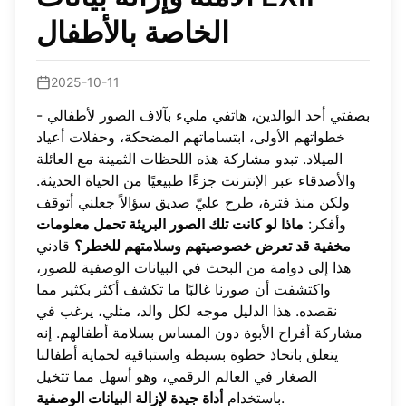
الخاصة بالأطفال
2025-10-11
بصفتي أحد الوالدين، هاتفي مليء بآلاف الصور لأطفالي -
خطواتهم الأولى، ابتساماتهم المضحكة، وحفلات أعياد
الميلاد. تبدو مشاركة هذه اللحظات الثمينة مع العائلة
والأصدقاء عبر الإنترنت جزءًا طبيعيًا من الحياة الحديثة.
ولكن منذ فترة، طرح عليّ صديق سؤالاً جعلني أتوقف
وأفكر:
ماذا لو كانت تلك الصور البريئة تحمل معلومات
مخفية قد تعرض خصوصيتهم وسلامتهم للخطر؟
قادني
هذا إلى دوامة من البحث في البيانات الوصفية للصور،
واكتشفت أن صورنا غالبًا ما تكشف أكثر بكثير مما
نقصده. هذا الدليل موجه لكل والد، مثلي، يرغب في
مشاركة أفراح الأبوة دون المساس بسلامة أطفالهم. إنه
يتعلق باتخاذ خطوة بسيطة واستباقية لحماية أطفالنا
الصغار في العالم الرقمي، وهو أسهل مما تتخيل
.
باستخدام
أداة جيدة لإزالة البيانات الوصفية